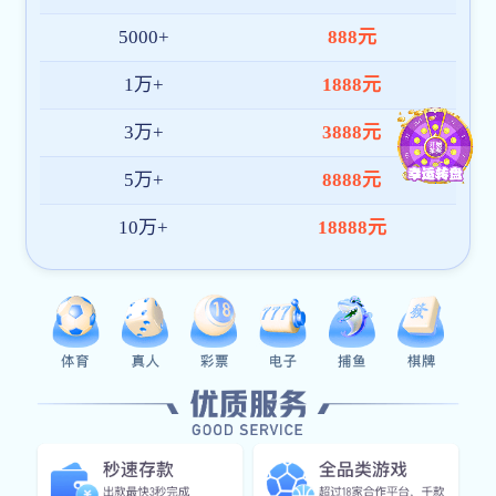
朋友推荐的，一开始没在意，结果发
界面简洁，操作也顺
现AG首頁比想象中更流畅，数据更新
本。特别喜欢赛事列
快，还能设定提醒，功能挺全。
上官网_AG线上官网
得蛮讲究。
小林 · 广州
阿婷 · 北京
已验证用户
日常活跃用
品牌使命 · 愿景驱动未来
AG首頁坚持以用户为导向，构建围绕服务、技术与行业规范
的长效价值链，在数字体育内容与直播赛道持续深耕。